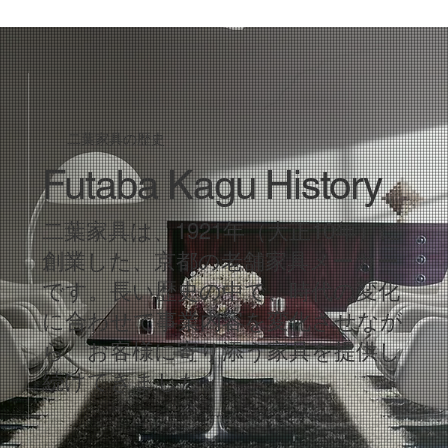
二葉家具の歴史
​Futaba Kagu History
二葉家具は、1921年（大正10年）に
創業した、京都の老舗家具メーカー
です。長い歴史の中で、時代の変化
に合わせて事業内容を変化させなが
ら、お客様に寄り添う家具を提供し
続けてきました。