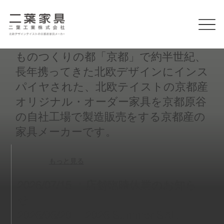
Futaba Kagu
ものつくりの都「京都」で約半世紀、
長年携ってきた北欧デザインにインス
パイヤされた、北欧テイストの京都産
オリジナル・オーダー家具を京都原谷
の自社工場で製造販売をする京都産の
家具メーカーです。
もっと見る
2026/07/15 ：
店舗臨時休業のお知ら
せ
2026/06/20 ：
2026 Summer SALE