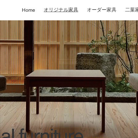
オリジナル家具
オーダー家具
二葉
Home
l furniture