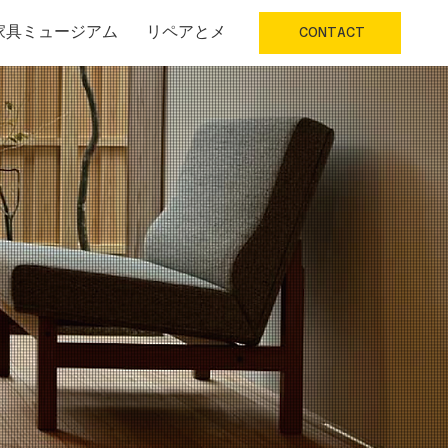
家具ミュージアム
リペアとメンテナンス
工場/職人
二
CONTACT