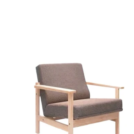
​ソファー
​職人の手で一つ一つ丁寧に作られたソファ。生地の張